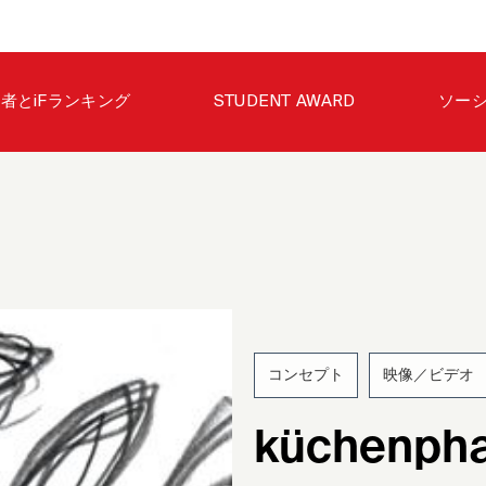
者とiFランキング
STUDENT AWARD
ソー
コンセプト
映像／ビデオ
200
küchenpha