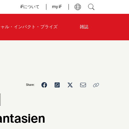
iFについて
my iF
シャル・インパクト・プライズ
雑誌
Share:
5
ntasien