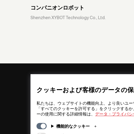
コンパニオンロボット
Shenzhen XYBOT Technology Co., Ltd.
一般情報
カンパニー
FAQs
my iF
クッキーおよび客様のデータの保
ダウンロード
ニュース / プ
資料
ス
私たちは、ウェブサイトの機能向上、より良いユー
利用規約
iFデザインア
「すべてのクッキーを許可する」をクリックするか
ーの使用に関する詳細情報は、
データ・プライバシ
抽選規約
iFについて
法的情報
連絡先
機能的なクッキー
個人情報保護
iFデザインフ