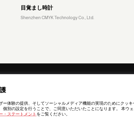
目覚まし時計
Shenzhen CMYK Technology Co., Ltd.
ニュースレターの購読を申し込む
護
レスリリー
ザー体験の提供、そしてソーシャルメディア機能の実現のためにクッキ
プリ
、個別の設定を行うことで、ご同意いただいたことになります。 本ウ
ー・ステートメント
をご覧ください。
ァウンデー