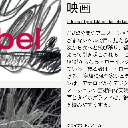
映画
edelmaid produktion daniela ka
この2分間のアニメーショ
ざまなレベルで目に見え
次から次へと飛び移り、
よって引き起こされる。 
50部からなるドローイング・
ている。観る者は、ドロ
きる。 実験映像作家シュ
ンは、アナログからデジ
メーションの芸術的な実装
言とタイポグラフィは、
を読みやすくする。
クライアント／メーカー