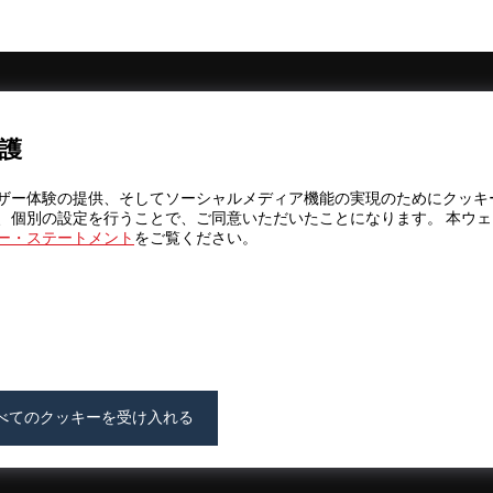
ニュースレターの購読を申し込む
護
レスリリー
ザー体験の提供、そしてソーシャルメディア機能の実現のためにクッキ
、個別の設定を行うことで、ご同意いただいたことになります。 本ウ
ー・ステートメント
をご覧ください。
ァウンデー
カデミー
べてのクッキーを受け入れる