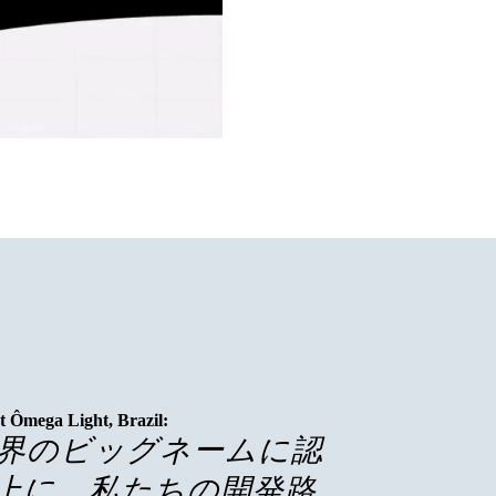
t Ômega Light, Brazil:
ン界のビッグネームに認
上に、私たちの開発路