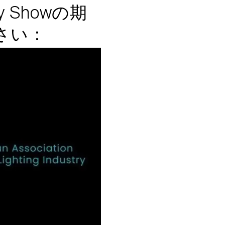
stry Showの期
さい：