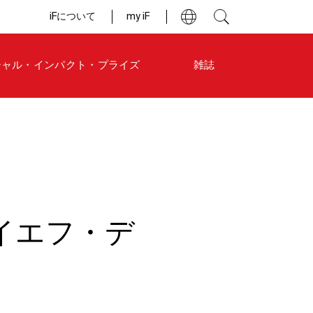
iFについて
my iF
シャル・インパクト・プライズ
雑誌
（アイエフ・デ