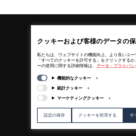
一般情報
カンパニー
FAQs
my iF
クッキーおよび客様のデータの保
ダウンロード
ニュース / プ
資料
ス
私たちは、ウェブサイトの機能向上、より良いユー
利用規約
iFについて
「すべてのクッキーを許可する」をクリックするか
ーの使用に関する詳細情報は、
データ・プライバシ
抽選規約
連絡先
法的情報
iFデザインフ
機能的なクッキー
ション
個人情報保護
方針
iFデザインア
統計クッキー
クッキーポリ
マーケティングクッキー
シー
設定の保存
クッキーを拒否する
す
© 2026 iF Design
b0b15fef - 08/08/2026 18:46