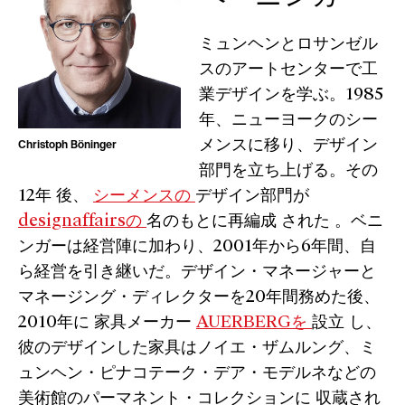
ミュンヘンとロサンゼル
スのアートセンターで工
業デザインを学ぶ。1985
年、ニューヨークのシー
メンスに移り、デザイン
Christoph Böninger
部門を立ち上げる。その
12年 後、
シーメンスの
デザイン部門が
designaffairsの
名のもとに再編成 された 。ベニ
ンガーは経営陣に加わり、2001年から6年間、自
ら経営を引き継いだ。デザイン・マネージャーと
マネージング・ディレクターを20年間務めた後、
2010年に 家具メーカー
AUERBERGを
設立 し、
彼のデザインした家具はノイエ・ザムルング、ミ
ュンヘン・ピナコテーク・デア・モデルネなどの
美術館のパーマネント・コレクションに 収蔵され