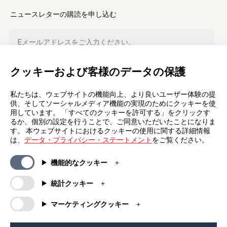
ニュースレターの購読を申し込む
クッキーおよび客様のデータの保護
登録
私たちは、ウェブサイトの機能向上、より良いユーザー体験の提
供、そしてソーシャルメディア機能の実現のためにクッキーを使
用しています。 「すべてのクッキーを許可する」をクリックす
るか、個別の設定を行うことで、ご同意いただいたことになりま
す。 本ウェブサイトにおけるクッキーの使用に関する詳細情報
は、
データ・プライバシー・ステートメント
をご覧ください。
一般情報
カンパニー
機能的なクッキー
FAQs
my iF
ダウンロード資料
ニュース / プレスリリース
統計クッキー
利用規約
iFについて
マーケティングクッキー
抽選規約
連絡先
法的情報
iFデザインファウンデーション